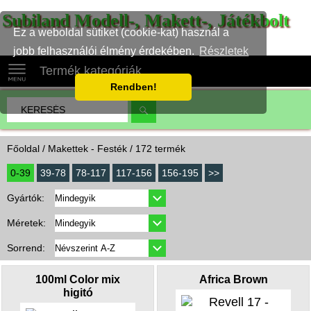
Subiland Modell-, Makett-, Játékbolt
Ez a weboldal sütiket (cookie-kat) használ a
jobb felhasználói élmény érdekében.
Részletek
Termék kategóriák
Rendben!
Főoldal
/ Makettek - Festék / 172 termék
0-39
39-78
78-117
117-156
156-195
>>
Gyártók:
Méretek:
Sorrend:
100ml Color mix
Africa Brown
higitó