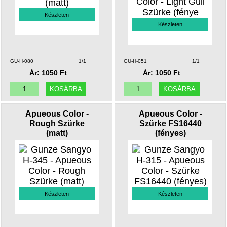
Készleten
Készleten
GU-H-080
1/1
GU-H-051
1/1
Ár: 1050 Ft
Ár: 1050 Ft
Apueous Color -
Apueous Color -
Rough Szürke
Szürke FS16440
(matt)
(fényes)
Készleten
Készleten