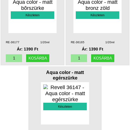
Készleten
Készleten
RE-36177
1/20ml
RE-36165
1/20ml
Ár: 1390 Ft
Ár: 1390 Ft
Aqua color - matt
egérszürke
Készleten