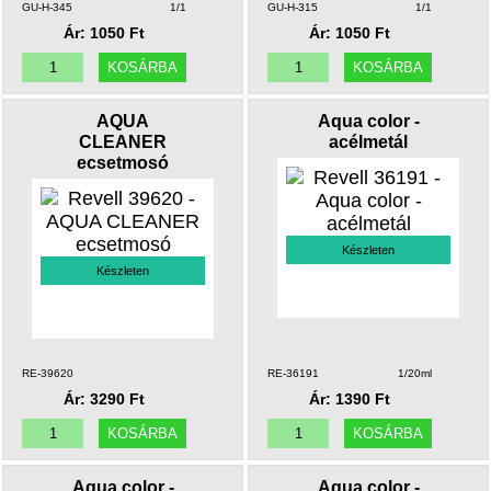
GU-H-345
1/1
GU-H-315
1/1
Ár: 1050 Ft
Ár: 1050 Ft
AQUA
Aqua color -
CLEANER
acélmetál
ecsetmosó
Készleten
Készleten
RE-39620
RE-36191
1/20ml
Ár: 3290 Ft
Ár: 1390 Ft
Aqua color -
Aqua color -