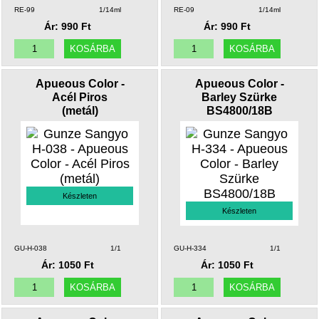
RE-99
1/14ml
RE-09
1/14ml
Ár: 990 Ft
Ár: 990 Ft
Apueous Color -
Apueous Color -
Acél Piros
Barley Szürke
(metál)
BS4800/18B
Készleten
Készleten
GU-H-038
1/1
GU-H-334
1/1
Ár: 1050 Ft
Ár: 1050 Ft