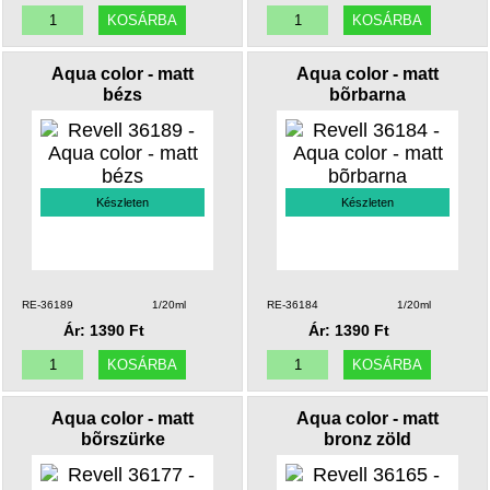
Aqua color - matt
Aqua color - matt
bézs
bõrbarna
Készleten
Készleten
RE-36189
1/20ml
RE-36184
1/20ml
Ár: 1390 Ft
Ár: 1390 Ft
Aqua color - matt
Aqua color - matt
bõrszürke
bronz zöld