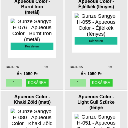
Apueous Color -
Apueous Color -
Burnt Iron
Éjfélkék (fényes)
(metál)
Készleten
Készleten
GU-H-076
1/1
GU-H-055
1/1
Ár: 1050 Ft
Ár: 1050 Ft
Apueous Color -
Apueous Color -
Khaki Zöld (matt)
Light Gull Szürke
(fénye