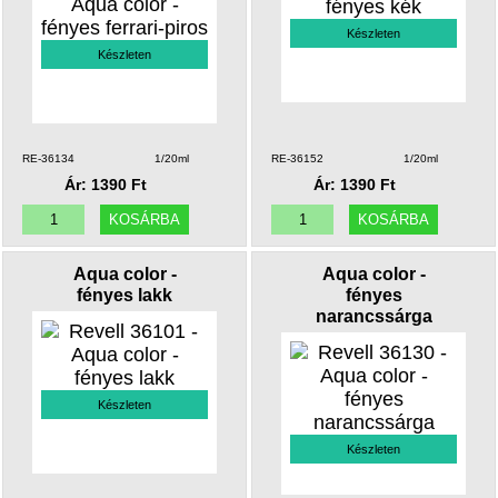
Készleten
Készleten
RE-36134
1/20ml
RE-36152
1/20ml
Ár: 1390 Ft
Ár: 1390 Ft
Aqua color -
Aqua color -
fényes lakk
fényes
narancssárga
Készleten
Készleten