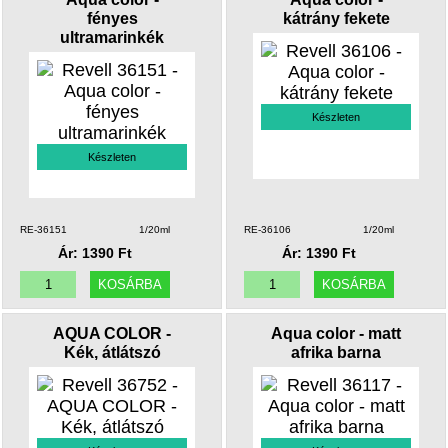
fényes
kátrány fekete
ultramarinkék
Készleten
Készleten
RE-36151
1/20ml
RE-36106
1/20ml
Ár: 1390 Ft
Ár: 1390 Ft
AQUA COLOR -
Aqua color - matt
Kék, átlátszó
afrika barna