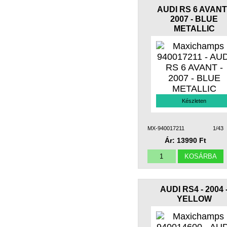
AUDI RS 6 AVANT
2007 - BLUE
METALLIC
Készleten
MX-940017211
1/43
Ár: 13990 Ft
AUDI RS4 - 2004 
YELLOW