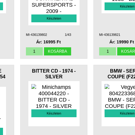
Készleten
Készleten
MI-436139802
1/43
MI-436139821
Ár: 16995 Ft
Ár: 19990 Ft
E
BITTER CD - 1974 -
BMW - SER
54
SILVER
COUPE (F22)
Készleten
Készleten