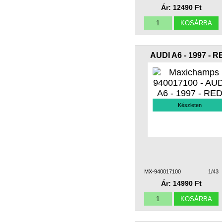
Ár: 12490 Ft
AUDI A6 - 1997 - R
Készleten
MX-940017100
1/43
Ár: 14990 Ft