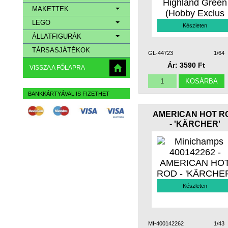
MAKETTEK
LEGO
Készleten
ÁLLATFIGURÁK
TÁRSASJÁTÉKOK
GL-44723
1/64
Ár: 3590 Ft
VISSZA A FŐLAPRA
BANKKÁRTYÁVAL IS FIZETHET
AMERICAN HOT R
- 'KÄRCHER'
Készleten
MI-400142262
1/43