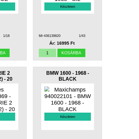
Készleten
1/18
MI-436139820
1/43
Ár: 16995 Ft
IE 2
BMW 1600 - 1968 -
 - 20
BLACK
Készleten