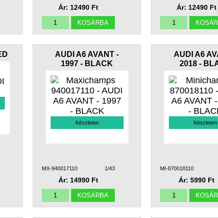
Ár: 12490 Ft
Ár: 12490 Ft
ED
AUDI A6 AVANT -
AUDI A6 AV
1997 - BLACK
2018 - B
Készleten
Készleten
MX-940017110
1/43
MI-870018110
Ár: 14990 Ft
Ár: 5990 Ft