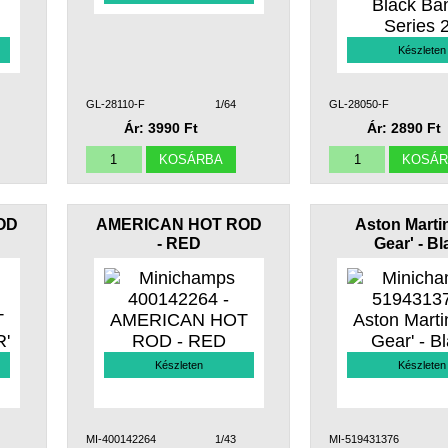
Készleten
GL-28110-F
1/64
GL-28050-F
Ár: 3990 Ft
Ár: 2890 Ft
OD
AMERICAN HOT ROD
Aston Marti
- RED
Gear' - B
Készleten
Készleten
MI-400142264
1/43
MI-519431376