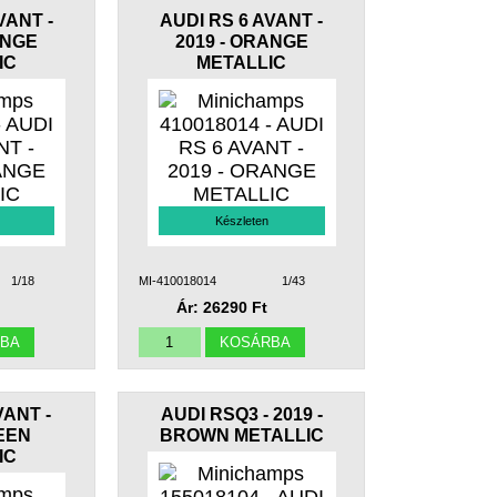
VANT -
AUDI RS 6 AVANT -
ANGE
2019 - ORANGE
IC
METALLIC
Készleten
1/18
MI-410018014
1/43
Ár: 26290 Ft
VANT -
AUDI RSQ3 - 2019 -
REEN
BROWN METALLIC
IC