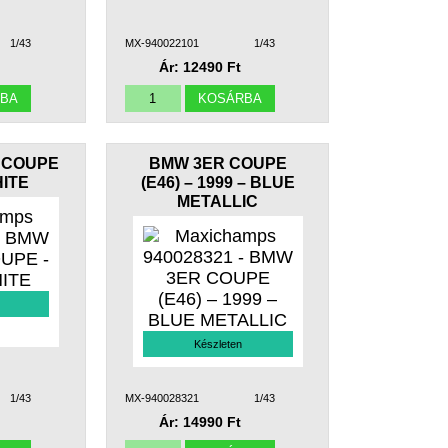
1/43
MX-940022101
1/43
Ár: 12490 Ft
 COUPE
BMW 3ER COUPE
HITE
(E46) – 1999 – BLUE
METALLIC
Készleten
1/43
MX-940028321
1/43
Ár: 14990 Ft