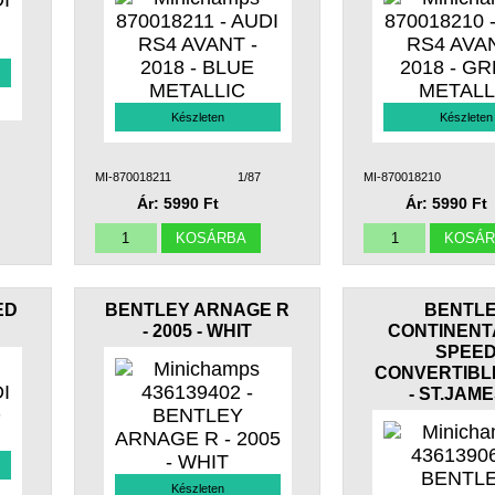
Készleten
Készleten
MI-870018211
1/87
MI-870018210
Ár: 5990 Ft
Ár: 5990 Ft
ED
BENTLEY ARNAGE R
BENTL
- 2005 - WHIT
CONTINENT
SPEE
CONVERTIBLE
- ST.JAM
Készleten