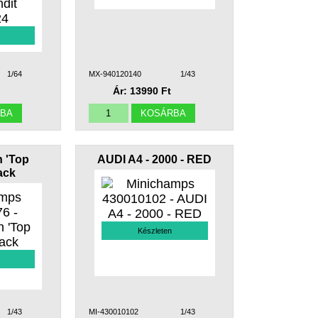
1/64
MX-940120140
1/43
Ár: 13990 Ft
n 'Top
AUDI A4 - 2000 - RED
lack
Készleten
1/43
MI-430010102
1/43