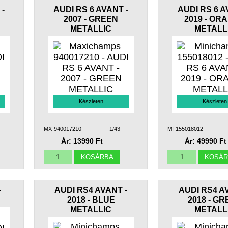
 -
AUDI RS 6 AVANT -
AUDI RS 6 A
2007 - GREEN
2019 - OR
METALLIC
METALL
Készleten
Készleten
MX-940017210
1/43
MI-155018012
Ár: 13990 Ft
Ár: 49990 Ft
-
AUDI RS4 AVANT -
AUDI RS4 A
2018 - BLUE
2018 - G
METALLIC
METALL