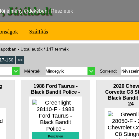
t-, Játékbolt
nálói élmény érdekében.
Részletek
onságok
Szállítás
lapotban - Utcai autók / 147 termék
17-156
>>
Méretek:
Sorrend:
g
1988 Ford Taurus -
2020 Chevr
Black Bandit Police -
Corvette C8 St
Black Bandit
24
Készleten