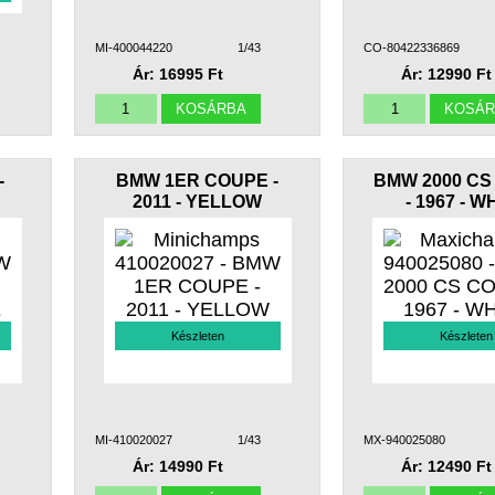
MI-400044220
1/43
CO-80422336869
Ár: 16995 Ft
Ár: 12990 Ft
-
BMW 1ER COUPE -
BMW 2000 CS
2011 - YELLOW
- 1967 - W
Készleten
Készleten
MI-410020027
1/43
MX-940025080
Ár: 14990 Ft
Ár: 12490 Ft