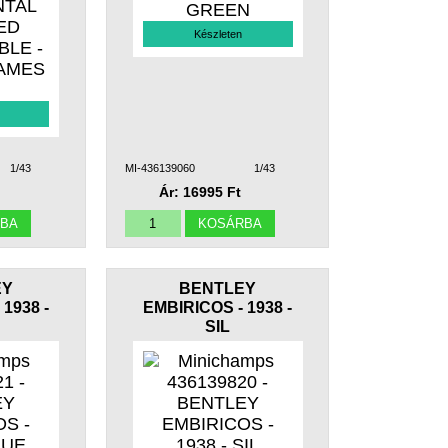
Készleten
1/43
MI-436139060
1/43
Ár: 16995 Ft
EY
BENTLEY
1938 -
EMBIRICOS - 1938 -
SIL