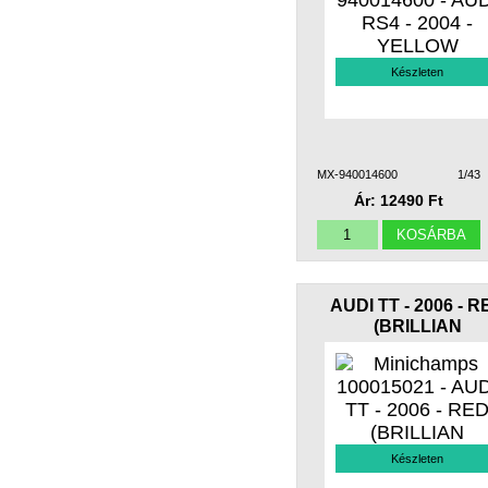
Készleten
MX-940014600
1/43
Ár: 12490 Ft
AUDI TT - 2006 - R
(BRILLIAN
Készleten