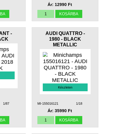
Ár: 12990 Ft
ANT -
AUDI QUATTRO -
LACK
1980 - BLACK
METALLIC
Készleten
1/87
MI-155016121
1/18
Ár: 35990 Ft