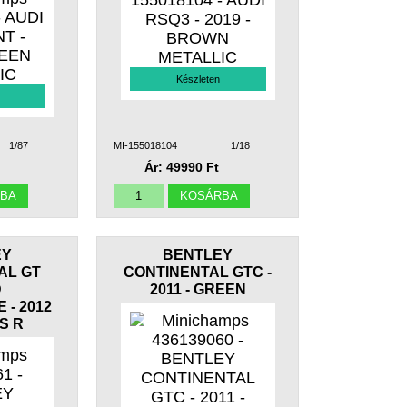
Készleten
1/87
MI-155018104
1/18
Ár: 49990 Ft
EY
BENTLEY
AL GT
CONTINENTAL GTC -
D
2011 - GREEN
 - 2012
ES R