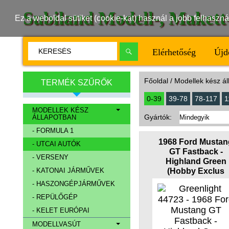
Subiland Modell-, Maket
Ez a weboldal sütiket (cookie-kat) használ a jobb felhasz
Elérhetőség
Újd
Főoldal
/ Modellek kész ál
TERMÉK SZŰRŐK
0-39
39-78
78-117
1
MODELLEK KÉSZ
Gyártók:
ÁLLAPOTBAN
- FORMULA 1
1968 Ford Mustan
- UTCAI AUTÓK
GT Fastback -
- VERSENY
Highland Green
(Hobby Exclus
- KATONAI JÁRMŰVEK
- HASZONGÉPJÁRMŰVEK
- REPÜLŐGÉP
- KELET EURÓPAI
MODELLVASÚT