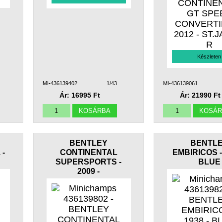
Készleten
MI-436139402
1/43
MI-436139061
Ár: 16995 Ft
Ár: 21990 Ft
BENTLEY
BENTL
 -
CONTINENTAL
EMBIRICOS - 
SUPERSPORTS -
BLUE
2009 -