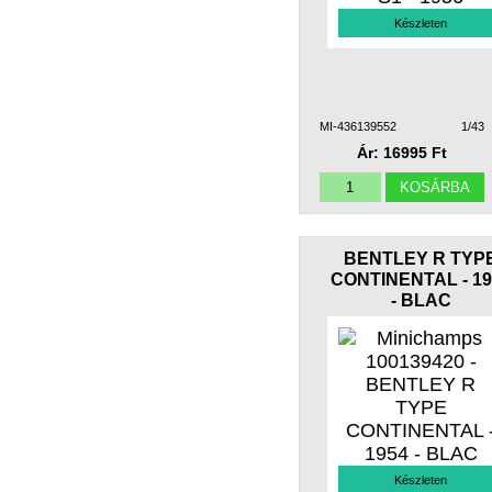
Készleten
MI-436139552
1/43
Ár: 16995 Ft
BENTLEY R TYP
CONTINENTAL - 19
- BLAC
Készleten