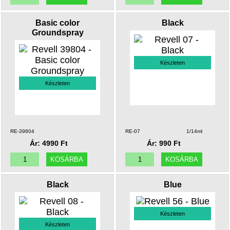
Basic color
Black
Groundspray
Készleten
Készleten
RE-39804
RE-07
1/14ml
Ár: 4990 Ft
Ár: 990 Ft
Black
Blue
Készleten
Készleten