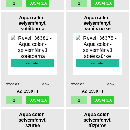
Aqua color -
Aqua color -
selyemfényû
selyemfényû
sötétbarna
sötétszürke
Készleten
Készleten
RE-36381
1/20ml
RE-36378
1/20ml
Ár: 1390 Ft
Ár: 1390 Ft
Aqua color -
Aqua color -
selyemfényû
selyemfényû
szürke
tûzpiros