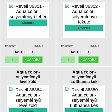
Készleten
Készleten
RE-36301
1/20ml
RE-36302
1/20ml
Ár: 1390 Ft
Ár: 1390 Ft
Aqua color -
Aqua color -
selyemfényû
selyemfényû
levélzöld
Lufthansa kék
Készleten
Készleten