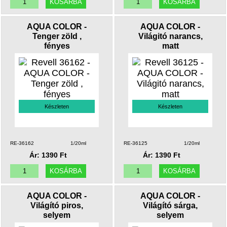
AQUA COLOR -
AQUA COLOR -
Tenger zöld ,
Világitó narancs,
fényes
matt
Készleten
Készleten
RE-36162
1/20ml
RE-36125
1/20ml
Ár: 1390 Ft
Ár: 1390 Ft
AQUA COLOR -
AQUA COLOR -
Világító piros,
Világító sárga,
selyem
selyem