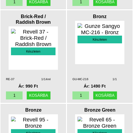
Brick-Red /
Bronz
Raddish Brown
Készleten
Készleten
RE-37
1/14ml
GU-MC-216
1/1
Ár: 990 Ft
Ár: 1490 Ft
Bronze
Bronze Green