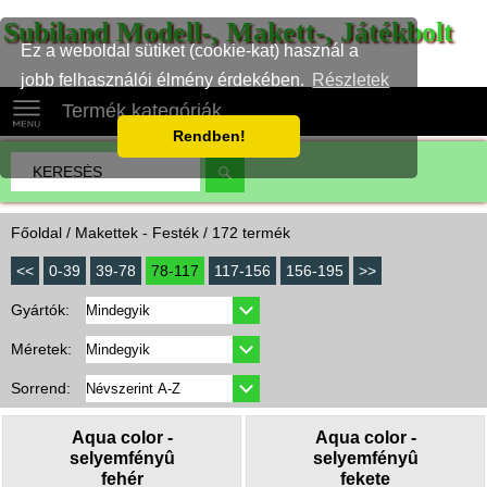
Subiland Modell-, Makett-, Játékbolt
Ez a weboldal sütiket (cookie-kat) használ a
jobb felhasználói élmény érdekében.
Részletek
Termék kategóriák
Rendben!
Főoldal
/ Makettek - Festék / 172 termék
<<
0-39
39-78
78-117
117-156
156-195
>>
Gyártók:
Méretek:
Sorrend:
Aqua color -
Aqua color -
selyemfényû
selyemfényû
fehér
fekete