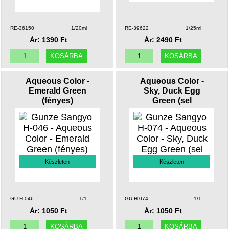
RE-36150
1/20ml
RE-39622
1/25ml
Ár: 1390 Ft
Ár: 2490 Ft
Aqueous Color -
Aqueous Color -
Emerald Green
Sky, Duck Egg
(fényes)
Green (sel
Készleten
Készleten
GU-H-046
1/1
GU-H-074
1/1
Ár: 1050 Ft
Ár: 1050 Ft