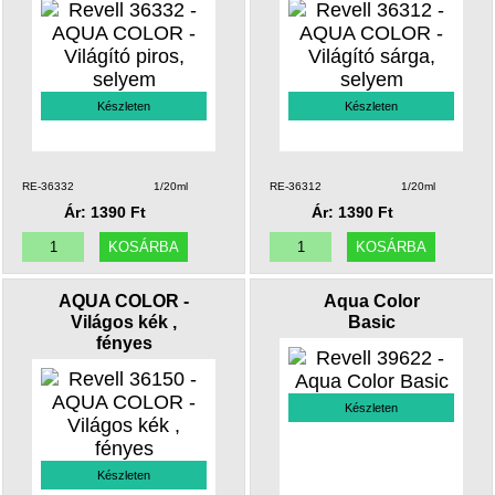
Készleten
Készleten
RE-36332
1/20ml
RE-36312
1/20ml
Ár: 1390 Ft
Ár: 1390 Ft
AQUA COLOR -
Aqua Color
Világos kék ,
Basic
fényes
Készleten
Készleten