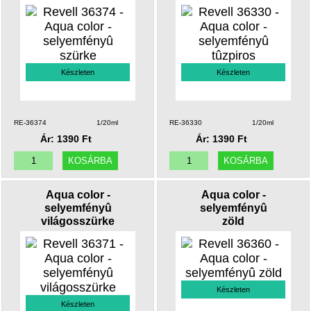
Készleten
Készleten
RE-36374
1/20ml
RE-36330
1/20ml
Ár: 1390 Ft
Ár: 1390 Ft
Aqua color -
Aqua color -
selyemfényû
selyemfényû
világosszürke
zöld
Készleten
Készleten