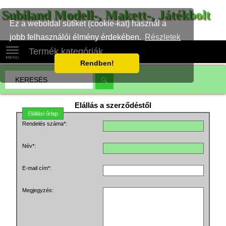
Subiland Modell-, Makett-, Játékbolt
Ez a weboldal sütiket (cookie-kat) használ a
jobb felhasználói élmény érdekében.
Részletek
Termék kategóriák
Rendben!
Elállás a szerződéstől
Elállási űrlap
Rendelés száma*:
Név*:
E-mail cím*:
Megjegyzés: