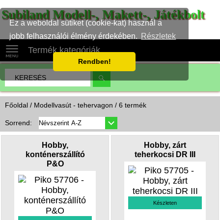
Subiland Modell-, Makett-, Játékbolt
Ez a weboldal sütiket (cookie-kat) használ a
jobb felhasználói élmény érdekében.
Részletek
Termék kategóriák
Rendben!
Főoldal
/ Modellvasút - tehervagon / 6 termék
Sorrend:
Hobby,
Hobby, zárt
konténerszállító
teherkocsi DR III
P&O
Készleten