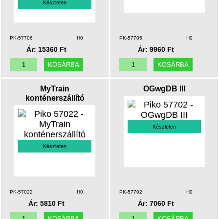
Készleten
PK-57706
H0
PK-57705
H0
Ár: 15360 Ft
Ár: 9960 Ft
MyTrain
OGwgDB III
konténerszállító
Készleten
Készleten
PK-57022
H0
PK-57702
H0
Ár: 5810 Ft
Ár: 7060 Ft