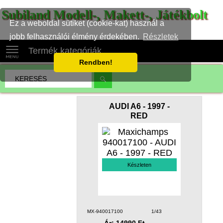
Subiland Modell-, Makett-, Játékbolt
Ez a weboldal sütiket (cookie-kat) használ a
jobb felhasználói élmény érdekében.
Részletek
Termék kategóriák
Rendben!
AUDI A6 - 1997 -
RED
Készleten
MX-940017100
1/43