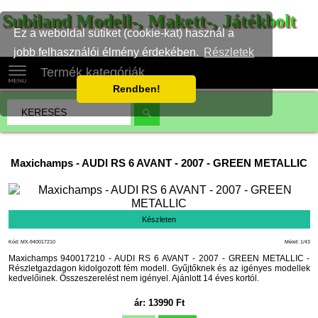
Subiland Modell-, Makett-, Játékbolt
Ez a weboldal sütiket (cookie-kat) használ a
jobb felhasználói élmény érdekében.
Részletek
Termék kategóriák
Rendben!
Maxichamps
-
AUDI RS 6 AVANT - 2007 - GREEN METALLIC
Készleten
Kód: MX-940017210
Méret: 1/43
Maxichamps 940017210 - AUDI RS 6 AVANT - 2007 - GREEN METALLIC -
Részletgazdagon kidolgozott fém modell. Gyűjtőknek és az igényes modellek
kedvelőinek. Összeszerelést nem igényel. Ajánlott 14 éves kortól.
ár:
13990
Ft