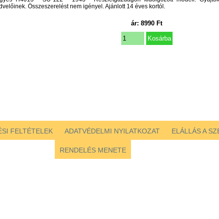
dvelőinek. Összeszerelést nem igényel. Ajánlott 14 éves kortól.
ár:
8990
Ft
SI FELTÉTELEK
ADATVÉDELMI NYILATKOZAT
ELÁLLÁS A S
RENDELÉS MENETE