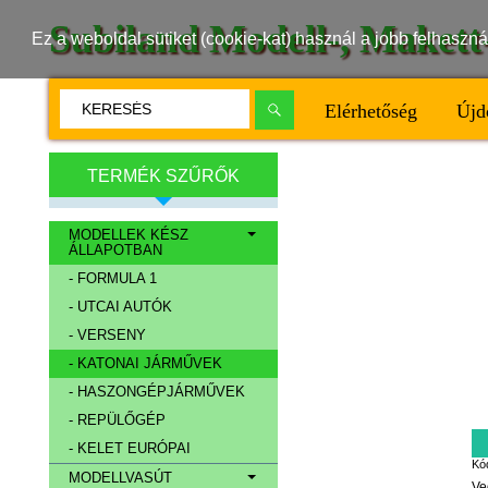
Subiland Modell-, Maket
Ez a weboldal sütiket (cookie-kat) használ a jobb felhasz
Elérhetőség
Újd
TERMÉK SZŰRŐK
MODELLEK KÉSZ
ÁLLAPOTBAN
- FORMULA 1
- UTCAI AUTÓK
- VERSENY
- KATONAI JÁRMŰVEK
- HASZONGÉPJÁRMŰVEK
- REPÜLŐGÉP
- KELET EURÓPAI
Kó
MODELLVASÚT
Ve