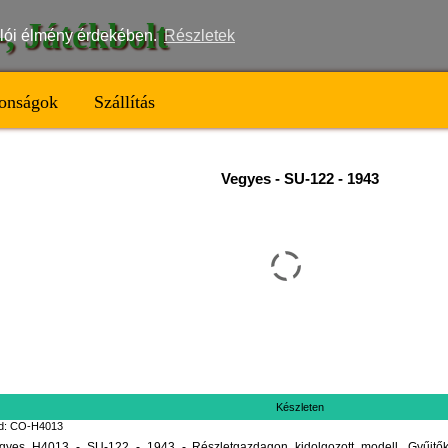
t-, Játékbolt
nálói élmény érdekében.
Részletek
onságok
Szállítás
Vegyes
-
SU-122 - 1943
Készleten
d: CO-H4013
gyes H4013 - SU-122 - 1943 - Részletgazdagon kidolgozott modell. Gyűjtő