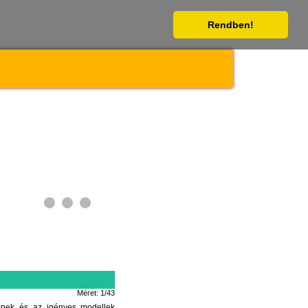
Rendben!
Méret: 1/43
knek és az igényes modellek