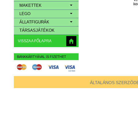
ke
MAKETTEK
LEGO
ÁLLATFIGURÁK
TÁRSASJÁTÉKOK
VISSZA A FŐLAPRA
BANKKÁRTYÁVAL IS FIZETHET
ÁLTALÁNOS SZERZŐDÉ