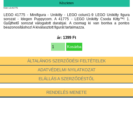
Készleten
Kód: LG-41775
LEGO 41775 - Minifigura - Unikitty - LEGO coluni1-9 LEGO Unikitty figura
sorozat - Idegen Puppycorn. A 41775 - LEGO Unikitty Csoda Kitty™! 1.
Gyűjthető sorozat válogatott darabjai. A csomag ki van bontva a pontos
beazonosításhoz! A kiválasztott figurát tartalmazza.
ár:
1399
Ft
ÁLTALÁNOS SZERZŐDÉSI FELTÉTELEK
ADATVÉDELMI NYILATKOZAT
ELÁLLÁS A SZERZŐDÉSTŐL
RENDELÉS MENETE