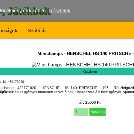
t-, Játékbolt
nálói élmény érdekében.
Részletek
onságok
Szállítás
Minichamps
-
HENSCHEL HS 140 PRITSCHE -
Készleten
d: MI-439171020
nichamps 439171020 - HENSCHEL HS 140 PRITSCHE - 195 - Részletgazdag
ûjtõknek és az igényes modellek kedvelõinek. Összeszerelést nem igényel. Ajánlott
ár:
25000
Ft