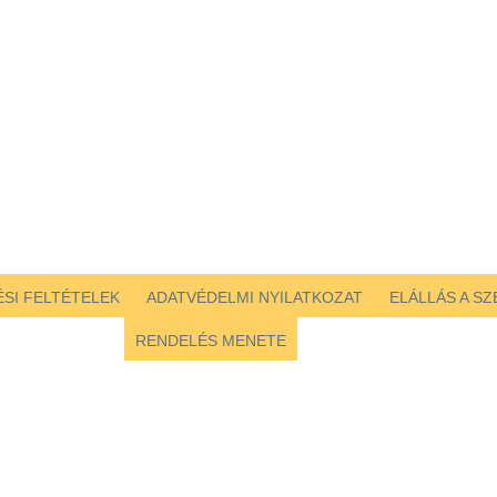
SI FELTÉTELEK
ADATVÉDELMI NYILATKOZAT
ELÁLLÁS A S
RENDELÉS MENETE