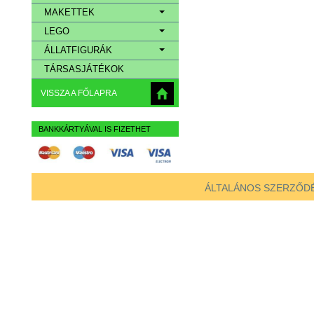
MAKETTEK
LEGO
ÁLLATFIGURÁK
TÁRSASJÁTÉKOK
VISSZA A FŐLAPRA
BANKKÁRTYÁVAL IS FIZETHET
ÁLTALÁNOS SZERZŐDÉ