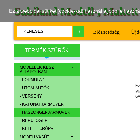
Subiland Modell-, Maket
Ez a weboldal sütiket (cookie-kat) használ a jobb felhasz
Elérhetőség
Újd
TERMÉK SZŰRŐK
MODELLEK KÉSZ
ÁLLAPOTBAN
- FORMULA 1
Kó
- UTCAI AUTÓK
Mi
- VERSENY
Gy
- KATONAI JÁRMŰVEK
- HASZONGÉPJÁRMŰVEK
- REPÜLŐGÉP
- KELET EURÓPAI
MODELLVASÚT