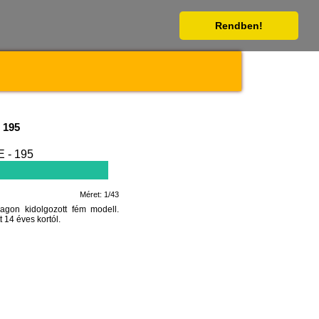
Rendben!
 195
Méret: 1/43
on kidolgozott fém modell.
 14 éves kortól.