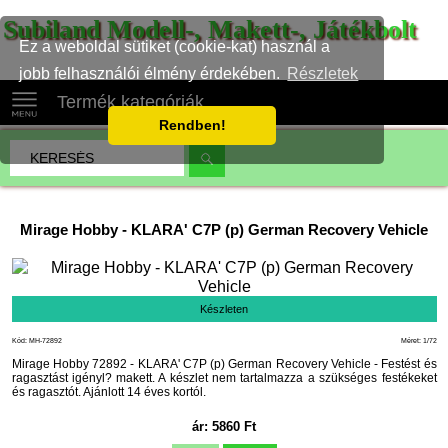
Subiland Modell-, Makett-, Játékbolt
Ez a weboldal sütiket (cookie-kat) használ a
jobb felhasználói élmény érdekében.
Részletek
Termék kategóriák
Rendben!
Mirage Hobby
-
KLARA' C7P (p) German Recovery Vehicle
Készleten
Kód: MH-72892
Méret: 1/72
Mirage Hobby 72892 - KLARA' C7P (p) German Recovery Vehicle - Festést és
ragasztást igényl? makett. A készlet nem tartalmazza a szükséges festékeket
és ragasztót. Ajánlott 14 éves kortól.
ár:
5860
Ft