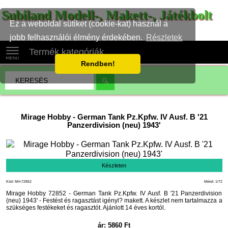
Subiland Modell-, Makett-, Játékbolt
Ez a weboldal sütiket (cookie-kat) használ a
jobb felhasználói élmény érdekében.
Részletek
Termék kategóriák
Rendben!
Mirage Hobby
-
German Tank Pz.Kpfw. IV Ausf. B '21
Panzerdivision (neu) 1943'
Készleten
Kód: MH-72852
Méret: 1/72
Mirage Hobby 72852 - German Tank Pz.Kpfw. IV Ausf. B '21 Panzerdivision
(neu) 1943' - Festést és ragasztást igényl? makett. A készlet nem tartalmazza a
szükséges festékeket és ragasztót. Ajánlott 14 éves kortól.
ár:
5860
Ft