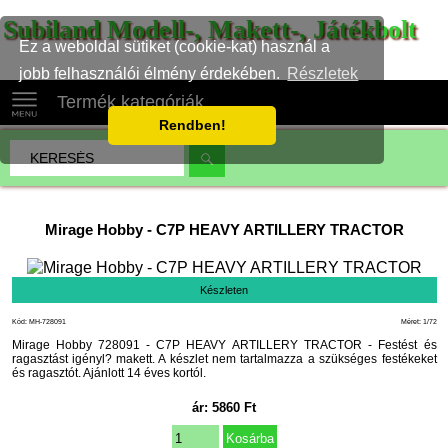
Subiland Modell-, Makett-, Játékbolt
Ez a weboldal sütiket (cookie-kat) használ a
jobb felhasználói élmény érdekében.
Részletek
Termék kategóriák
Rendben!
Mirage Hobby
-
C7P HEAVY ARTILLERY TRACTOR
Készleten
Kód: MH-728091
Méret: 1/72
Mirage Hobby 728091 - C7P HEAVY ARTILLERY TRACTOR - Festést és
ragasztást igényl? makett. A készlet nem tartalmazza a szükséges festékeket
és ragasztót. Ajánlott 14 éves kortól.
ár:
5860
Ft