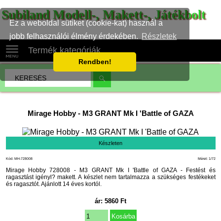
Subiland Modell-, Makett-, Játékbolt
Ez a weboldal sütiket (cookie-kat) használ a
jobb felhasználói élmény érdekében.
Részletek
Termék kategóriák
Rendben!
Mirage Hobby
-
M3 GRANT Mk I 'Battle of GAZA
Készleten
Kód: MH-728008
Méret: 1/72
Mirage Hobby 728008 - M3 GRANT Mk I 'Battle of GAZA - Festést és
ragasztást igényl? makett. A készlet nem tartalmazza a szükséges festékeket
és ragasztót. Ajánlott 14 éves kortól.
ár:
5860
Ft