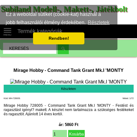
Subiland Modell-, Makett-, Játékbolt
Ez a weboldal sütiket (cookie-kat) használ a
jobb felhasználói élmény érdekében.
Részletek
Termék kategóriák
Rendben!
Mirage Hobby
-
Command Tank Grant Mk.I 'MONTY
Készleten
Kód: MH-728005
Méret: 1/72
Mirage Hobby 728005 - Command Tank Grant Mk.I 'MONTY - Festést és
ragasztást igényl? makett. A készlet nem tartalmazza a szükséges festékeket
és ragasztót. Ajánlott 14 éves kortól.
ár:
5860
Ft