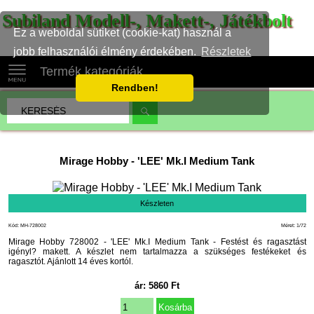
Subiland Modell-, Makett-, Játékbolt
Ez a weboldal sütiket (cookie-kat) használ a
jobb felhasználói élmény érdekében.
Részletek
Termék kategóriák
Rendben!
Mirage Hobby
-
'LEE' Mk.I Medium Tank
Készleten
Kód: MH-728002
Méret: 1/72
Mirage Hobby 728002 - 'LEE' Mk.I Medium Tank - Festést és ragasztást
igényl? makett. A készlet nem tartalmazza a szükséges festékeket és
ragasztót. Ajánlott 14 éves kortól.
ár:
5860
Ft