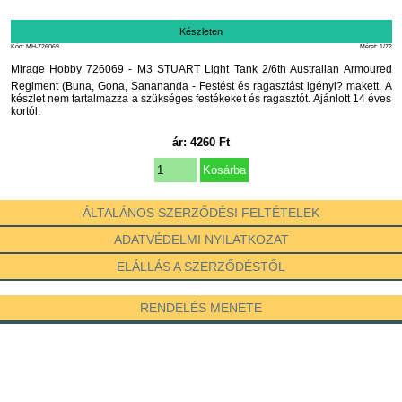
Készleten
Kód: MH-726069
Méret: 1/72
Mirage Hobby 726069 - M3 STUART Light Tank 2/6th Australian Armoured
Regiment (Buna, Gona, Sanananda - Festést és ragasztást igényl? makett. A
készlet nem tartalmazza a szükséges festékeket és ragasztót. Ajánlott 14 éves
kortól.
ár:
4260
Ft
ÁLTALÁNOS SZERZŐDÉSI FELTÉTELEK
ADATVÉDELMI NYILATKOZAT
ELÁLLÁS A SZERZŐDÉSTŐL
RENDELÉS MENETE