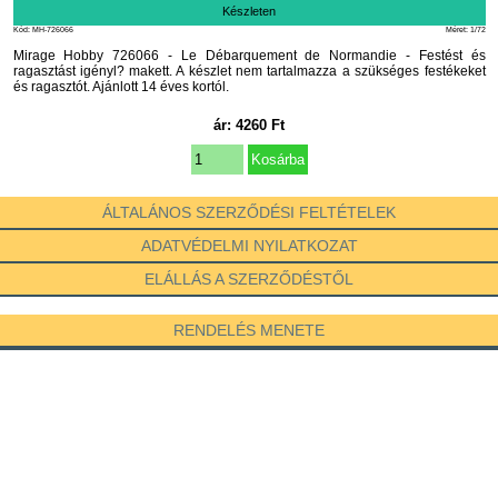
Készleten
Kód: MH-726066
Méret: 1/72
Mirage Hobby 726066 - Le Débarquement de Normandie - Festést és
ragasztást igényl? makett. A készlet nem tartalmazza a szükséges festékeket
és ragasztót. Ajánlott 14 éves kortól.
ár:
4260
Ft
ÁLTALÁNOS SZERZŐDÉSI FELTÉTELEK
ADATVÉDELMI NYILATKOZAT
ELÁLLÁS A SZERZŐDÉSTŐL
RENDELÉS MENETE