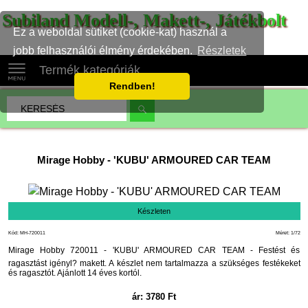
Subiland Modell-, Makett-, Játékbolt
Ez a weboldal sütiket (cookie-kat) használ a
jobb felhasználói élmény érdekében.
Részletek
Termék kategóriák
Rendben!
Mirage Hobby
-
'KUBU' ARMOURED CAR TEAM
Készleten
Kód: MH-720011
Méret: 1/72
Mirage Hobby 720011 - 'KUBU' ARMOURED CAR TEAM - Festést és
ragasztást igényl? makett. A készlet nem tartalmazza a szükséges festékeket
és ragasztót. Ajánlott 14 éves kortól.
ár:
3780
Ft