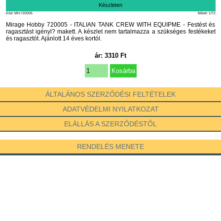
Készleten
Kód: MH-720005
Méret: 1/72
Mirage Hobby 720005 - ITALIAN TANK CREW WITH EQUIPME - Festést és
ragasztást igényl? makett. A készlet nem tartalmazza a szükséges festékeket
és ragasztót. Ajánlott 14 éves kortól.
ár:
3310
Ft
ÁLTALÁNOS SZERZŐDÉSI FELTÉTELEK
ADATVÉDELMI NYILATKOZAT
ELÁLLÁS A SZERZŐDÉSTŐL
RENDELÉS MENETE