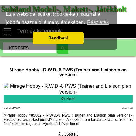
Subiland Modell-, Makett-, Játékbolt
Ez a weboldal sütiket (cookie-kat) használ a
jobb felhasználói élmény érdekében.
Részletek
Termék kategóriák
Rendben!
Mirage Hobby
-
R.W.D.-8 PWS (Trainer and Liaison plan
version)
Készleten
Kód: MH-485002
Méret: 1/48
Mirage Hobby 485002 - R.W.D.-8 PWS (Trainer and Liaison plan version) -
Festést és ragasztást igényl? makett. A készlet nem tartalmazza a szükséges
festékeket és ragasztót. Ajánlott 14 éves kortól.
ár:
3560
Ft