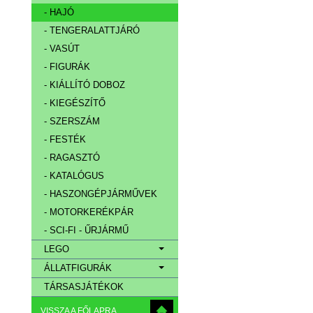
- HAJÓ
- TENGERALATTJÁRÓ
- VASÚT
- FIGURÁK
- KIÁLLÍTÓ DOBOZ
- KIEGÉSZÍTŐ
- SZERSZÁM
- FESTÉK
- RAGASZTÓ
- KATALÓGUS
- HASZONGÉPJÁRMŰVEK
- MOTORKERÉKPÁR
- SCI-FI - ŰRJÁRMŰ
LEGO
ÁLLATFIGURÁK
TÁRSASJÁTÉKOK
VISSZA A FŐLAPRA