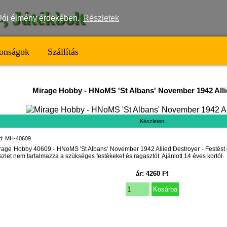
t-, Játékbolt
nálói élmény érdekében.
Részletek
onságok
Szállítás
Mirage Hobby
-
HNoMS 'St Albans' November 1942 Alli
Készleten
d: MH-40609
rage Hobby 40609 - HNoMS 'St Albans' November 1942 Allied Destroyer - Festést é
szlet nem tartalmazza a szükséges festékeket és ragasztót. Ajánlott 14 éves kortól.
ár:
4260
Ft