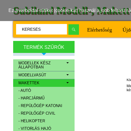
Subiland Modell-, Maket
Ez a weboldal sütiket (cookie-kat) használ a jobb felhasz
Elérhetőség
Újd
TERMÉK SZŰRŐK
MODELLEK KÉSZ
ÁLLAPOTBAN
MODELLVASÚT
Kó
MAKETTEK
Mi
ké
- AUTÓ
- HARCJÁRMŰ
- REPÜLŐGÉP KATONAI
- REPÜLŐGÉP CIVIL
- HELIKOPTER
- VITORLÁS HAJÓ