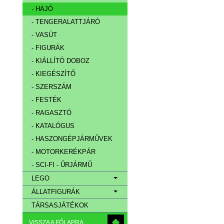
- HAJÓ
- TENGERALATTJÁRÓ
- VASÚT
- FIGURÁK
- KIÁLLÍTÓ DOBOZ
- KIEGÉSZÍTŐ
- SZERSZÁM
- FESTÉK
- RAGASZTÓ
- KATALÓGUS
- HASZONGÉPJÁRMŰVEK
- MOTORKERÉKPÁR
- SCI-FI - ŰRJÁRMŰ
LEGO
ÁLLATFIGURÁK
TÁRSASJÁTÉKOK
VISSZA A FŐLAPRA