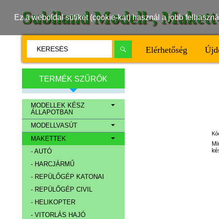
Subiland Modell-, Maket
Ez a weboldal sütiket (cookie-kat) használ a jobb felhasz
Elérhetőség
Újd
TERMÉK SZŰRŐK
MODELLEK KÉSZ
ÁLLAPOTBAN
MODELLVASÚT
Kó
MAKETTEK
Mi
ké
- AUTÓ
- HARCJÁRMŰ
- REPÜLŐGÉP KATONAI
- REPÜLŐGÉP CIVIL
- HELIKOPTER
- VITORLÁS HAJÓ