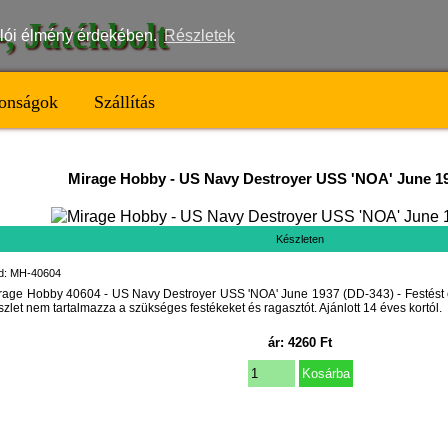
t-, Játékbolt
nálói élmény érdekében.
Részletek
onságok
Szállítás
Mirage Hobby
-
US Navy Destroyer USS 'NOA' June 1
Készleten
d: MH-40604
rage Hobby 40604 - US Navy Destroyer USS 'NOA' June 1937 (DD-343) - Festést és
szlet nem tartalmazza a szükséges festékeket és ragasztót. Ajánlott 14 éves kortól.
ár:
4260
Ft