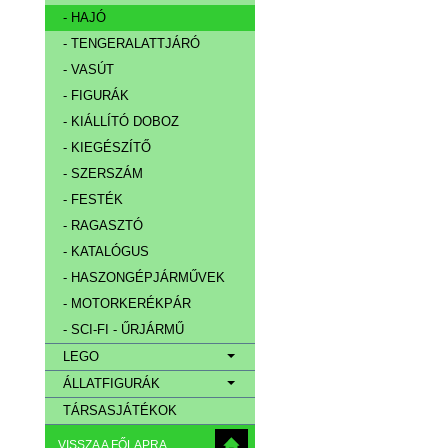
- HAJÓ
- TENGERALATTJÁRÓ
- VASÚT
- FIGURÁK
- KIÁLLÍTÓ DOBOZ
- KIEGÉSZÍTŐ
- SZERSZÁM
- FESTÉK
- RAGASZTÓ
- KATALÓGUS
- HASZONGÉPJÁRMŰVEK
- MOTORKERÉKPÁR
- SCI-FI - ŰRJÁRMŰ
LEGO
ÁLLATFIGURÁK
TÁRSASJÁTÉKOK
VISSZA A FŐLAPRA