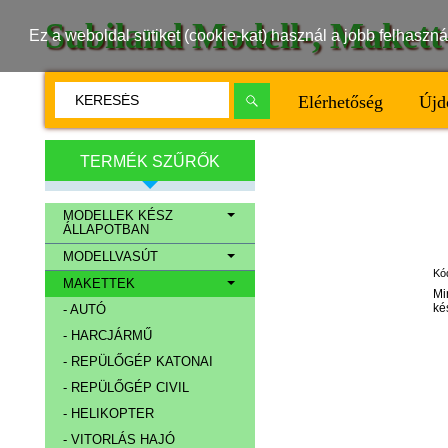
Subiland Modell-, Maket
Ez a weboldal sütiket (cookie-kat) használ a jobb felhasz
Elérhetőség
Újd
TERMÉK SZŰRŐK
MODELLEK KÉSZ
ÁLLAPOTBAN
MODELLVASÚT
Kó
MAKETTEK
Mi
ké
- AUTÓ
- HARCJÁRMŰ
- REPÜLŐGÉP KATONAI
- REPÜLŐGÉP CIVIL
- HELIKOPTER
- VITORLÁS HAJÓ