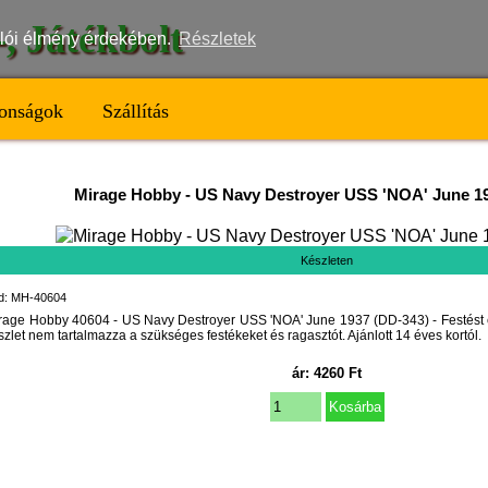
t-, Játékbolt
nálói élmény érdekében.
Részletek
onságok
Szállítás
Mirage Hobby
-
US Navy Destroyer USS 'NOA' June 1
Készleten
d: MH-40604
rage Hobby 40604 - US Navy Destroyer USS 'NOA' June 1937 (DD-343) - Festést és
szlet nem tartalmazza a szükséges festékeket és ragasztót. Ajánlott 14 éves kortól.
ár:
4260
Ft