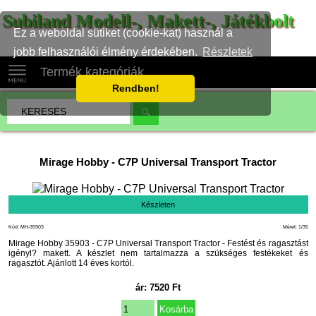
Subiland Modell-, Makett-, Játékbolt
Ez a weboldal sütiket (cookie-kat) használ a
jobb felhasználói élmény érdekében.
Részletek
Termék kategóriák
Rendben!
Mirage Hobby
-
C7P Universal Transport Tractor
Készleten
Kód: MH-35903
Méret: 1/35
Mirage Hobby 35903 - C7P Universal Transport Tractor - Festést és ragasztást
igényl? makett. A készlet nem tartalmazza a szükséges festékeket és
ragasztót. Ajánlott 14 éves kortól.
ár:
7520
Ft