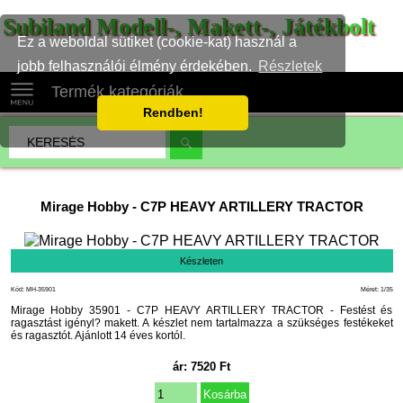
Subiland Modell-, Makett-, Játékbolt
Ez a weboldal sütiket (cookie-kat) használ a
jobb felhasználói élmény érdekében.
Részletek
Termék kategóriák
Rendben!
Mirage Hobby
-
C7P HEAVY ARTILLERY TRACTOR
Készleten
Kód: MH-35901
Méret: 1/35
Mirage Hobby 35901 - C7P HEAVY ARTILLERY TRACTOR - Festést és
ragasztást igényl? makett. A készlet nem tartalmazza a szükséges festékeket
és ragasztót. Ajánlott 14 éves kortól.
ár:
7520
Ft