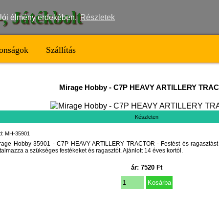
t-, Játékbolt
nálói élmény érdekében.
Részletek
onságok
Szállítás
Mirage Hobby
-
C7P HEAVY ARTILLERY TRA
Készleten
d: MH-35901
rage Hobby 35901 - C7P HEAVY ARTILLERY TRACTOR - Festést és ragasztást i
rtalmazza a szükséges festékeket és ragasztót. Ajánlott 14 éves kortól.
ár:
7520
Ft