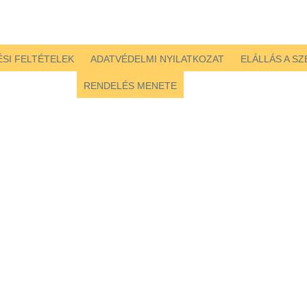
SI FELTÉTELEK
ADATVÉDELMI NYILATKOZAT
ELÁLLÁS A S
RENDELÉS MENETE