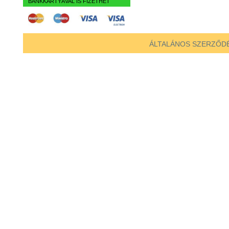
BANKKÁRTYÁVAL IS FIZETHET
ÁLTALÁNOS SZERZŐDÉ