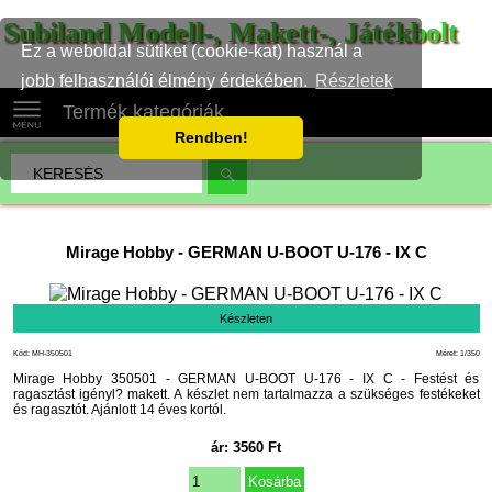
Subiland Modell-, Makett-, Játékbolt
Ez a weboldal sütiket (cookie-kat) használ a
jobb felhasználói élmény érdekében.
Részletek
Termék kategóriák
Rendben!
Mirage Hobby
-
GERMAN U-BOOT U-176 - IX C
Készleten
Kód: MH-350501
Méret: 1/350
Mirage Hobby 350501 - GERMAN U-BOOT U-176 - IX C - Festést és
ragasztást igényl? makett. A készlet nem tartalmazza a szükséges festékeket
és ragasztót. Ajánlott 14 éves kortól.
ár:
3560
Ft