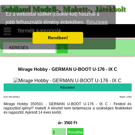
Subiland Modell-, Makett-, Játékbolt
Ez a weboldal sütiket (cookie-kat) használ a
jobb felhasználói élmény érdekében.
Részletek
Termék kategóriák
Rendben!
Mirage Hobby
-
GERMAN U-BOOT U-176 - IX C
Készleten
Kód: MH-350501
Méret: 1/350
Mirage Hobby 350501 - GERMAN U-BOOT U-176 - IX C - Festést és
ragasztást igényl? makett. A készlet nem tartalmazza a szükséges festékeket
és ragasztót. Ajánlott 14 éves kortól.
ár:
3560
Ft