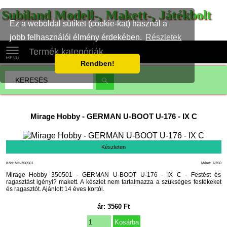
Subiland Modell-, Makett-, Játékbolt
Ez a weboldal sütiket (cookie-kat) használ a
jobb felhasználói élmény érdekében.
Részletek
Termék kategóriák
Rendben!
Mirage Hobby
-
GERMAN U-BOOT U-176 - IX C
Készleten
Kód: MH-350501
Méret: 1/350
Mirage Hobby 350501 - GERMAN U-BOOT U-176 - IX C - Festést és
ragasztást igényl? makett. A készlet nem tartalmazza a szükséges festékeket
és ragasztót. Ajánlott 14 éves kortól.
ár:
3560
Ft