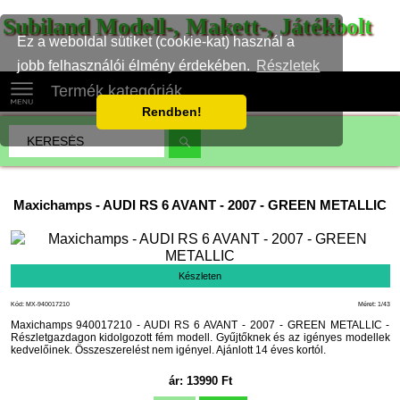
Subiland Modell-, Makett-, Játékbolt
Ez a weboldal sütiket (cookie-kat) használ a
jobb felhasználói élmény érdekében.
Részletek
Termék kategóriák
Rendben!
Maxichamps
-
AUDI RS 6 AVANT - 2007 - GREEN METALLIC
Készleten
Kód: MX-940017210
Méret: 1/43
Maxichamps 940017210 - AUDI RS 6 AVANT - 2007 - GREEN METALLIC -
Részletgazdagon kidolgozott fém modell. Gyűjtőknek és az igényes modellek
kedvelőinek. Összeszerelést nem igényel. Ajánlott 14 éves kortól.
ár:
13990
Ft