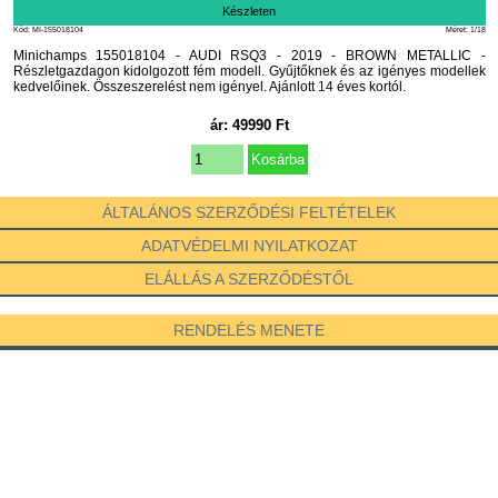
Készleten
Kód: MI-155018104
Méret: 1/18
Minichamps 155018104 - AUDI RSQ3 - 2019 - BROWN METALLIC -
Részletgazdagon kidolgozott fém modell. Gyűjtőknek és az igényes modellek
kedvelőinek. Összeszerelést nem igényel. Ajánlott 14 éves kortól.
ár:
49990
Ft
ÁLTALÁNOS SZERZŐDÉSI FELTÉTELEK
ADATVÉDELMI NYILATKOZAT
ELÁLLÁS A SZERZŐDÉSTŐL
RENDELÉS MENETE