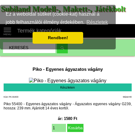
Subiland Modell-, Makett-, Játékbolt
Ez a weboldal sütiket (cookie-kat) használ a
jobb felhasználói élmény érdekében.
Részletek
Termék kategóriák
Rendben!
Piko
-
Egyenes ágyazatos vágány
Készleten
Kód: PK-55400
Méret:H0
Piko 55400 - Egyenes ágyazatos vágány - Ágyazatos egyenes vágány G239,
hossza: 239 mm. Ajánlott 14 éves kortól.
ár:
1580
Ft