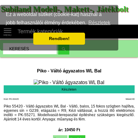
Subiland Modell-, Makett-, Játékbolt
Ez a weboldal sütiket (cookie-kat) használ a
jobb felhasználói élmény érdekében.
Részletek
Termék kategóriák
Rendben!
Piko
-
Váltó ágyazatos WL Bal
Készleten
Kód: PK-55420
Méret:H0
Piko 55420 - Váltó ágyazatos WL Bal - Váltó, balos, 15 fokos szögben hajlítva,
egyenes sín = G239, elágazás = R9, Kézi váltással, a hozzá illő elektromos
indító = PK-55271. Modellvasút-terepasztal építéshez szükséges kiegészítő.
Ajánlott 14 éves kortól. Anyaga: műanyag és fém.
ár:
10450
Ft