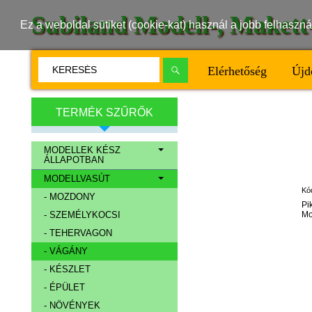
Subiland Modell-, Maket
Ez a weboldal sütiket (cookie-kat) használ a jobb felhasz
Elérhetőség
Újd
TERMÉK SZŰRŐK
MODELLEK KÉSZ
ÁLLAPOTBAN
MODELLVASÚT
Kó
- MOZDONY
Pi
Mo
- SZEMÉLYKOCSI
- TEHERVAGON
- VÁGÁNY
- KÉSZLET
- ÉPÜLET
- NÖVÉNYEK