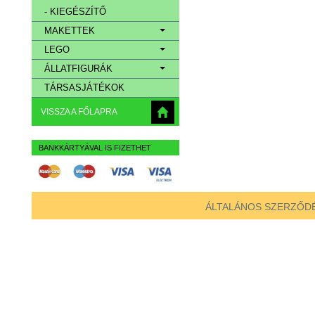
- KIEGÉSZÍTŐ
MAKETTEK
LEGO
ÁLLATFIGURÁK
TÁRSASJÁTÉKOK
VISSZA A FŐLAPRA
BANKKÁRTYÁVAL IS FIZETHET
ÁLTALÁNOS SZERZŐDÉ