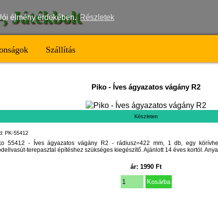
t-, Játékbolt
nálói élmény érdekében.
Részletek
onságok
Szállítás
Piko
-
Íves ágyazatos vágány R2
Készleten
d: PK-55412
ko 55412 - Íves ágyazatos vágány R2 - rádiusz=422 mm, 1 db, egy körívhe
dellvasút-terepasztal építéshez szükséges kiegészítő. Ajánlott 14 éves kortól. An
ár:
1990
Ft