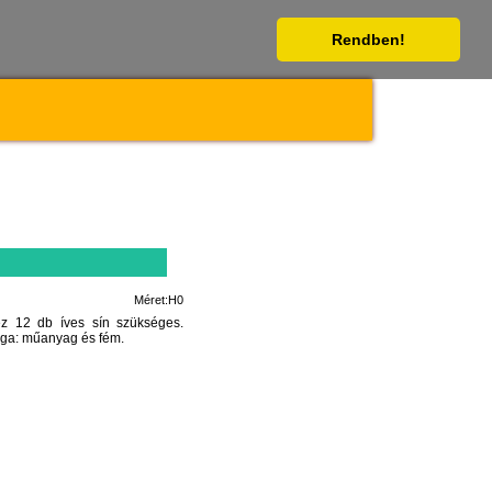
Rendben!
Méret:H0
z 12 db íves sín szükséges.
yaga: műanyag és fém.