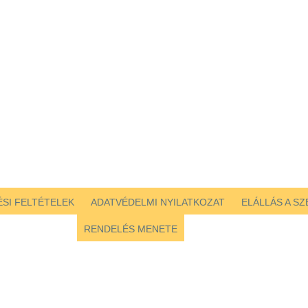
SI FELTÉTELEK
ADATVÉDELMI NYILATKOZAT
ELÁLLÁS A S
RENDELÉS MENETE