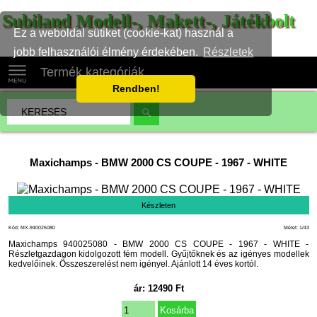
Subiland Modell-, Makett-, Játékbolt
Ez a weboldal sütiket (cookie-kat) használ a
jobb felhasználói élmény érdekében.
Részletek
Termék kategóriák
Rendben!
Maxichamps
-
BMW 2000 CS COUPE - 1967 - WHITE
Készleten
Kód: MX-940025080
Méret: 1/43
Maxichamps 940025080 - BMW 2000 CS COUPE - 1967 - WHITE -
Részletgazdagon kidolgozott fém modell. Gyűjtőknek és az igényes modellek
kedvelőinek. Összeszerelést nem igényel. Ajánlott 14 éves kortól.
ár:
12490
Ft