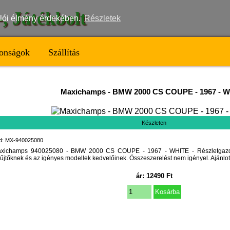
t-, Játékbolt
nálói élmény érdekében.
Részletek
onságok
Szállítás
Maxichamps
-
BMW 2000 CS COUPE - 1967 - 
Készleten
d: MX-940025080
xichamps 940025080 - BMW 2000 CS COUPE - 1967 - WHITE - Részletgazdag
űjtőknek és az igényes modellek kedvelőinek. Összeszerelést nem igényel. Ajánlott
ár:
12490
Ft