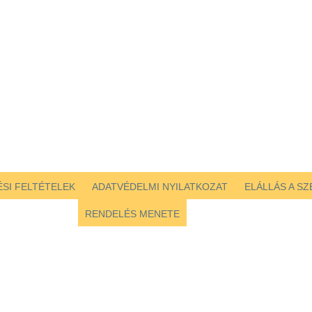
SI FELTÉTELEK
ADATVÉDELMI NYILATKOZAT
ELÁLLÁS A S
RENDELÉS MENETE