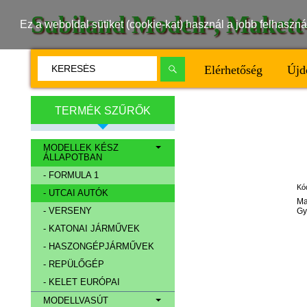
Subiland Modell-, Maket
Ez a weboldal sütiket (cookie-kat) használ a jobb felhasz
Elérhetőség
Újd
TERMÉK SZŰRŐK
MODELLEK KÉSZ
ÁLLAPOTBAN
- FORMULA 1
Kó
- UTCAI AUTÓK
Ma
- VERSENY
Gy
- KATONAI JÁRMŰVEK
- HASZONGÉPJÁRMŰVEK
- REPÜLŐGÉP
- KELET EURÓPAI
MODELLVASÚT