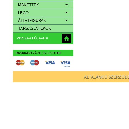
MAKETTEK
LEGO
ÁLLATFIGURÁK
TÁRSASJÁTÉKOK
VISSZA A FŐLAPRA
BANKKÁRTYÁVAL IS FIZETHET
ÁLTALÁNOS SZERZŐDÉ