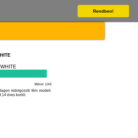
Rendben!
WHITE
Méret: 1/43
on kidolgozott fém modell.
 14 éves kortól.