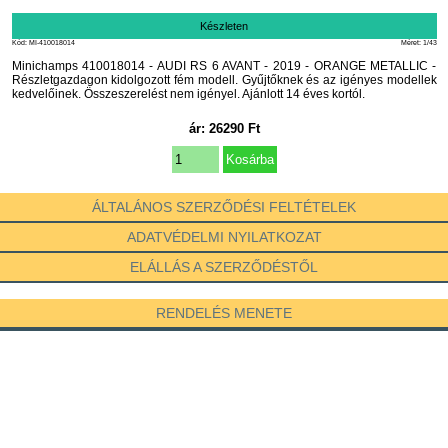
Készleten
Kód: MI-410018014
Méret: 1/43
Minichamps 410018014 - AUDI RS 6 AVANT - 2019 - ORANGE METALLIC -
Részletgazdagon kidolgozott fém modell. Gyűjtőknek és az igényes modellek
kedvelőinek. Összeszerelést nem igényel. Ajánlott 14 éves kortól.
ár:
26290
Ft
ÁLTALÁNOS SZERZŐDÉSI FELTÉTELEK
ADATVÉDELMI NYILATKOZAT
ELÁLLÁS A SZERZŐDÉSTŐL
RENDELÉS MENETE