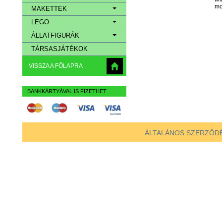
mo
MAKETTEK
LEGO
ÁLLATFIGURÁK
TÁRSASJÁTÉKOK
VISSZA A FŐLAPRA
BANKKÁRTYÁVAL IS FIZETHET
ÁLTALÁNOS SZERZŐDÉ