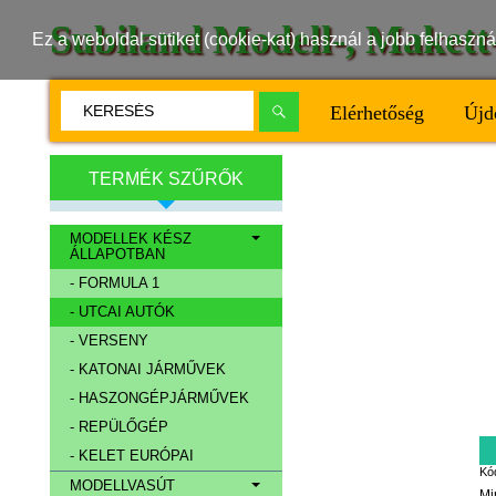
Subiland Modell-, Maket
Ez a weboldal sütiket (cookie-kat) használ a jobb felhasz
Elérhetőség
Újd
TERMÉK SZŰRŐK
MODELLEK KÉSZ
ÁLLAPOTBAN
- FORMULA 1
- UTCAI AUTÓK
- VERSENY
- KATONAI JÁRMŰVEK
- HASZONGÉPJÁRMŰVEK
- REPÜLŐGÉP
- KELET EURÓPAI
Kó
MODELLVASÚT
Mi