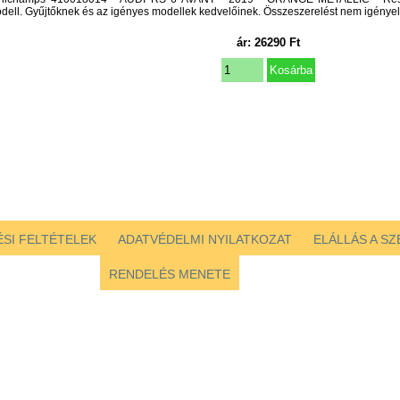
dell. Gyűjtőknek és az igényes modellek kedvelőinek. Összeszerelést nem igényel. 
ár:
26290
Ft
SI FELTÉTELEK
ADATVÉDELMI NYILATKOZAT
ELÁLLÁS A S
RENDELÉS MENETE