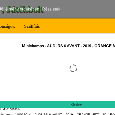
t-, Játékbolt
nálói élmény érdekében.
Részletek
onságok
Szállítás
Minichamps
-
AUDI RS 6 AVANT - 2019 - ORANGE
Készleten
d: MI-410018014
nichamps 410018014 - AUDI RS 6 AVANT - 2019 - ORANGE METALLIC - Részl