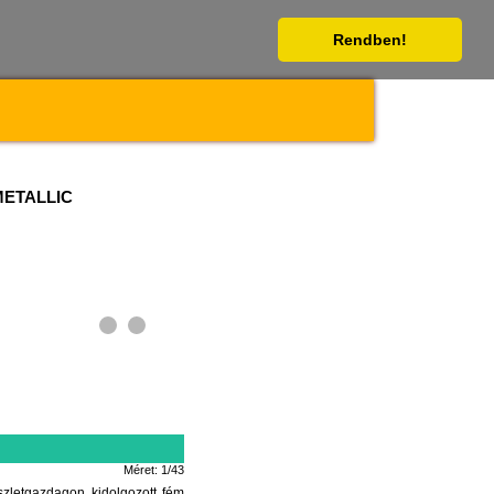
Rendben!
 METALLIC
Méret: 1/43
etgazdagon kidolgozott fém