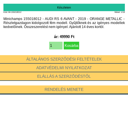
Készleten
Kód: MI-155018012
Méret: 1/18
Minichamps 155018012 - AUDI RS 6 AVANT - 2019 - ORANGE METALLIC -
Részletgazdagon kidolgozott fém modell. Gyűjtőknek és az igényes modellek
kedvelőinek. Összeszerelést nem igényel. Ajánlott 14 éves kortól.
ár:
49990
Ft
ÁLTALÁNOS SZERZŐDÉSI FELTÉTELEK
ADATVÉDELMI NYILATKOZAT
ELÁLLÁS A SZERZŐDÉSTŐL
RENDELÉS MENETE