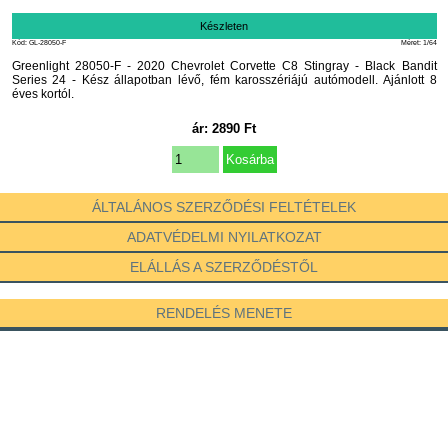
Készleten
Kód: GL-28050-F
Méret: 1/64
Greenlight 28050-F - 2020 Chevrolet Corvette C8 Stingray - Black Bandit
Series 24 - Kész állapotban lévő, fém karosszériájú autómodell. Ajánlott 8
éves kortól.
ár:
2890
Ft
ÁLTALÁNOS SZERZŐDÉSI FELTÉTELEK
ADATVÉDELMI NYILATKOZAT
ELÁLLÁS A SZERZŐDÉSTŐL
RENDELÉS MENETE