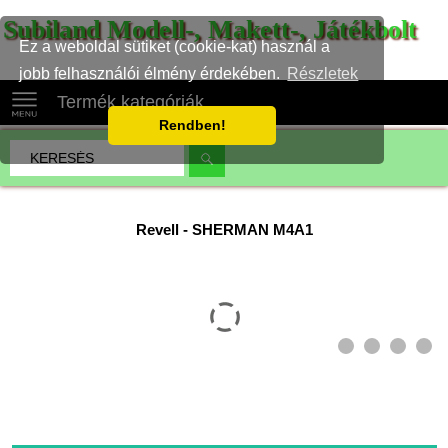
Subiland Modell-, Makett-, Játékbolt
Ez a weboldal sütiket (cookie-kat) használ a
jobb felhasználói élmény érdekében.
Részletek
Termék kategóriák
Rendben!
Revell
-
SHERMAN M4A1