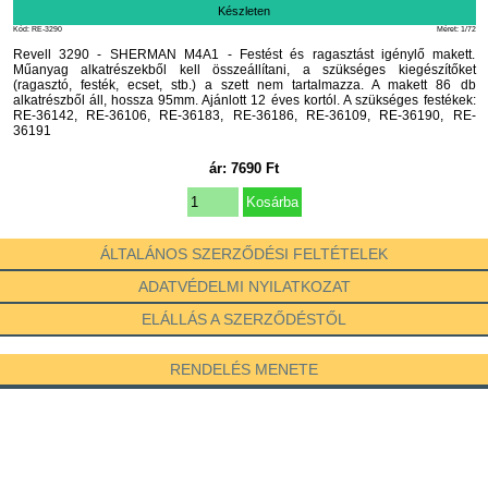
Készleten
Kód: RE-3290
Méret: 1/72
Revell 3290 - SHERMAN M4A1 - Festést és ragasztást igénylő makett.
Műanyag alkatrészekből kell összeállítani, a szükséges kiegészítőket
(ragasztó, festék, ecset, stb.) a szett nem tartalmazza. A makett 86 db
alkatrészből áll, hossza 95mm. Ajánlott 12 éves kortól. A szükséges festékek:
RE-36142, RE-36106, RE-36183, RE-36186, RE-36109, RE-36190, RE-
36191
ár:
7690
Ft
ÁLTALÁNOS SZERZŐDÉSI FELTÉTELEK
ADATVÉDELMI NYILATKOZAT
ELÁLLÁS A SZERZŐDÉSTŐL
RENDELÉS MENETE