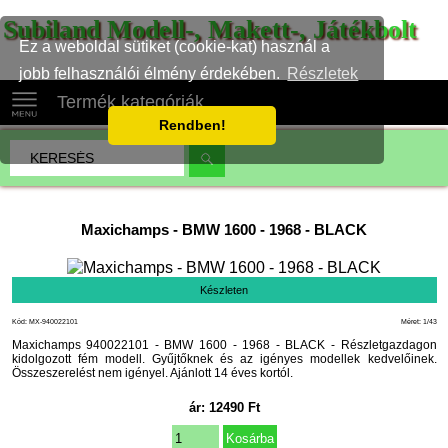
Subiland Modell-, Makett-, Játékbolt
Ez a weboldal sütiket (cookie-kat) használ a
jobb felhasználói élmény érdekében.
Részletek
Termék kategóriák
Rendben!
Maxichamps
-
BMW 1600 - 1968 - BLACK
Készleten
Kód: MX-940022101
Méret: 1/43
Maxichamps 940022101 - BMW 1600 - 1968 - BLACK - Részletgazdagon
kidolgozott fém modell. Gyűjtőknek és az igényes modellek kedvelőinek.
Összeszerelést nem igényel. Ajánlott 14 éves kortól.
ár:
12490
Ft