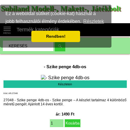
Subiland Modell-, Makett-, Játékbolt
Ez a weboldal sütiket (cookie-kat) használ a
jobb felhasználói élmény érdekében.
Részletek
Termék kategóriák
Rendben!
-
Szike penge 4db-os
Készleten
Kód: AR-27048
27048 - Szike penge 4db-os - Szike penge – A készlet tartalmaz 4 különböző
méretű pengét. Ajánlott 14 éves kortól.
ár:
1490
Ft