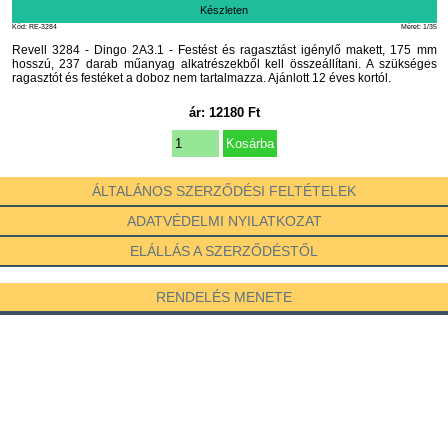
Készleten
Kód: RE-3284
Méret: 1/35
Revell 3284 - Dingo 2A3.1 - Festést és ragasztást igénylő makett, 175 mm
hosszú, 237 darab műanyag alkatrészekből kell összeállítani. A szükséges
ragasztót és festéket a doboz nem tartalmazza. Ajánlott 12 éves kortól.
ár:
12180
Ft
ÁLTALÁNOS SZERZŐDÉSI FELTÉTELEK
ADATVÉDELMI NYILATKOZAT
ELÁLLÁS A SZERZŐDÉSTŐL
RENDELÉS MENETE