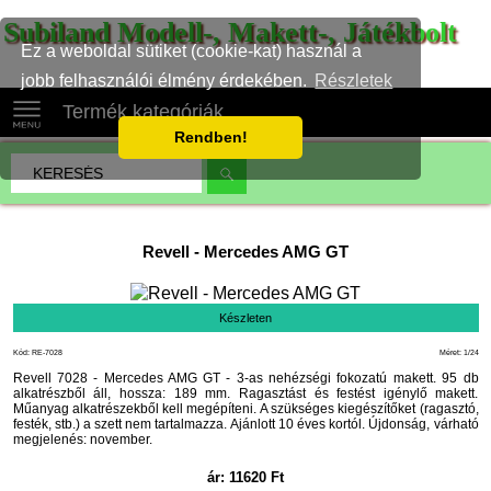
Subiland Modell-, Makett-, Játékbolt
Ez a weboldal sütiket (cookie-kat) használ a
jobb felhasználói élmény érdekében.
Részletek
Termék kategóriák
Rendben!
Revell
-
Mercedes AMG GT
Készleten
Kód: RE-7028
Méret: 1/24
Revell 7028 - Mercedes AMG GT - 3-as nehézségi fokozatú makett. 95 db
alkatrészből áll, hossza: 189 mm. Ragasztást és festést igénylő makett.
Műanyag alkatrészekből kell megépíteni. A szükséges kiegészítőket (ragasztó,
festék, stb.) a szett nem tartalmazza. Ajánlott 10 éves kortól. Újdonság, várható
megjelenés: november.
ár:
11620
Ft