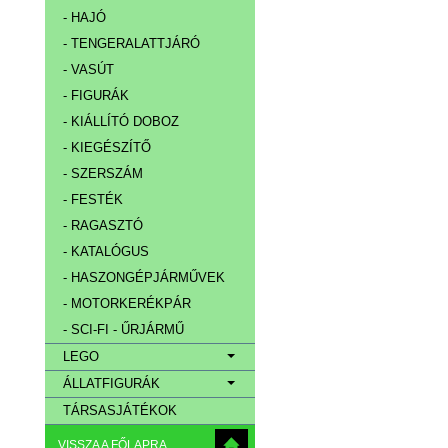
- HAJÓ
- TENGERALATTJÁRÓ
- VASÚT
- FIGURÁK
- KIÁLLÍTÓ DOBOZ
- KIEGÉSZÍTŐ
- SZERSZÁM
- FESTÉK
- RAGASZTÓ
- KATALÓGUS
- HASZONGÉPJÁRMŰVEK
- MOTORKERÉKPÁR
- SCI-FI - ŰRJÁRMŰ
LEGO
ÁLLATFIGURÁK
TÁRSASJÁTÉKOK
VISSZA A FŐLAPRA