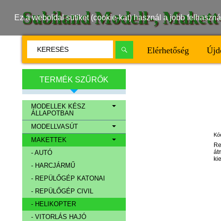
Subiland Modell-, Maket
Ez a weboldal sütiket (cookie-kat) használ a jobb felhasz
Elérhetőség
Újd
TERMÉK SZŰRŐK
MODELLEK KÉSZ
ÁLLAPOTBAN
MODELLVASÚT
Kó
MAKETTEK
Re
át
- AUTÓ
ki
- HARCJÁRMŰ
- REPÜLŐGÉP KATONAI
- REPÜLŐGÉP CIVIL
- HELIKOPTER
- VITORLÁS HAJÓ