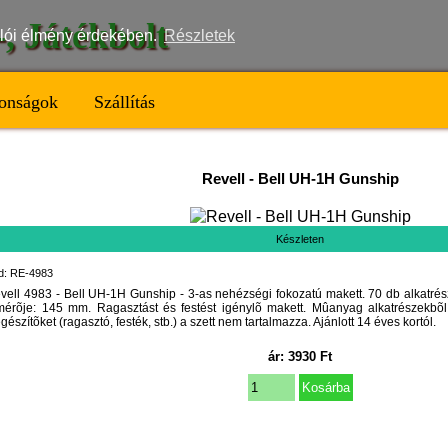
t-, Játékbolt
nálói élmény érdekében.
Részletek
onságok
Szállítás
Revell
-
Bell UH-1H Gunship
Készleten
d: RE-4983
vell 4983 - Bell UH-1H Gunship - 3-as nehézségi fokozatú makett. 70 db alkatrész
mérõje: 145 mm. Ragasztást és festést igénylõ makett. Mûanyag alkatrészekbõl
egészítõket (ragasztó, festék, stb.) a szett nem tartalmazza. Ajánlott 14 éves kortól.
ár:
3930
Ft