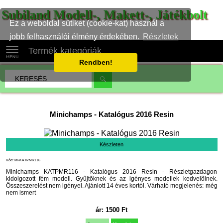
Subiland Modell-, Makett-, Játékbolt
Ez a weboldal sütiket (cookie-kat) használ a
jobb felhasználói élmény érdekében.
Részletek
Termék kategóriák
Rendben!
Minichamps
-
Katalógus 2016 Resin
Készleten
Kód: MI-KATPMR116
Minichamps KATPMR116 - Katalógus 2016 Resin - Részletgazdagon
kidolgozott fém modell. Gyûjtõknek és az igényes modellek kedvelõinek.
Összeszerelést nem igényel. Ajánlott 14 éves kortól. Várható megjelenés: még
nem ismert
ár:
1500
Ft