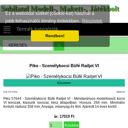
Subiland Modell-, Makett-, Játékbolt
Ez a weboldal sütiket (cookie-kat) használ a
jobb felhasználói élmény érdekében.
Részletek
Termék kategóriák
Rendben!
Piko
-
Személykocsi Büfé Railjet VI
Készleten
Kód: PK-57644
Méret:H0
Piko 57644 - Személykocsi Büfé Railjet VI - Méretarányos modellvasút kocsi
VI korszak, klasszik sorozat, kész állapotban. Hossza: 264 mm. Minimális
forduló rádiusz:358 mm, Anyaga: mûanyag és fém. Ajánlott 14 éves kortól.
ár:
17019
Ft