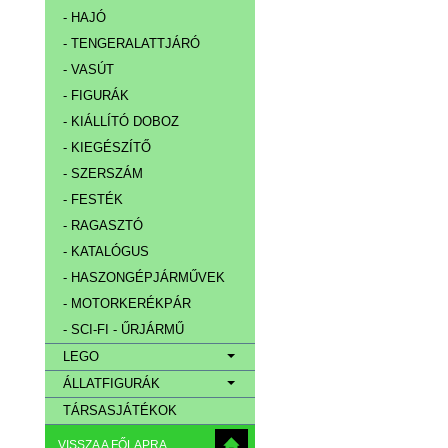
- HAJÓ
- TENGERALATTJÁRÓ
- VASÚT
- FIGURÁK
- KIÁLLÍTÓ DOBOZ
- KIEGÉSZÍTŐ
- SZERSZÁM
- FESTÉK
- RAGASZTÓ
- KATALÓGUS
- HASZONGÉPJÁRMŰVEK
- MOTORKERÉKPÁR
- SCI-FI - ŰRJÁRMŰ
LEGO
ÁLLATFIGURÁK
TÁRSASJÁTÉKOK
VISSZA A FŐLAPRA