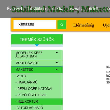
Subiland Modell-, Maket
Ez a weboldal sütiket (cookie-kat) használ a jobb felhasz
Elérhetőség
Újd
TERMÉK SZŰRŐK
MODELLEK KÉSZ
ÁLLAPOTBAN
MODELLVASÚT
Kó
MAKETTEK
Re
ig
- AUTÓ
ne
- HARCJÁRMŰ
30
- REPÜLŐGÉP KATONAI
- REPÜLŐGÉP CIVIL
- HELIKOPTER
- VITORLÁS HAJÓ