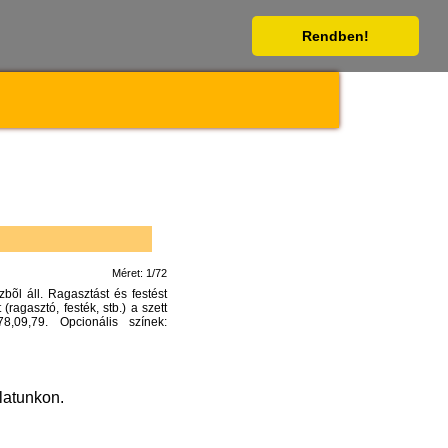
Rendben!
Méret: 1/72
bõl áll. Ragasztást és festést
ragasztó, festék, stb.) a szett
8,09,79. Opcionális színek:
latunkon.