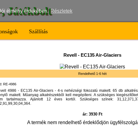
t-, Játékbolt
nálói élmény érdekében.
Részletek
onságok
Szállítás
Revell
-
EC135 Air-Glaciers
Rendelhető 1-6 hét
d: RE-4986
vell 4986 - EC135 Air-Glaciers - 4-s nehézségi fokozatú makett. 65 db alkatrész
énylõ makett. Mûanyag alkatrészekbõl kell megépíteni. A szükséges kiegészítõket (
m tartalmazza. Ajánlott 12 éves kortól. Szükséges színek: 31,12,371,37
2,91,99,30,04,364.
ár:
3930
Ft
A termék nem rendelhető érdeklődjön ügyfélszolgá